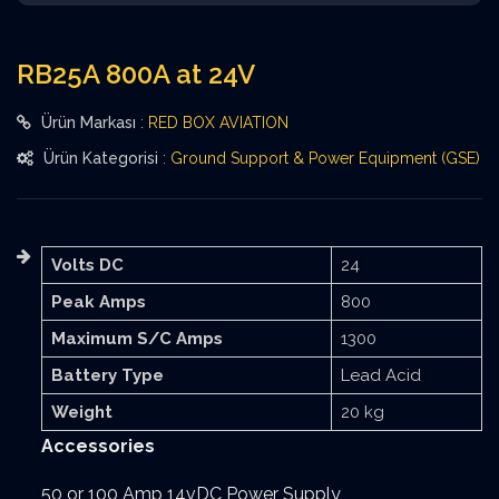
RB25A 800A at 24V
Ürün Markası
:
RED BOX AVIATION
Ürün Kategorisi
:
Ground Support & Power Equipment (GSE)
Volts DC
24
Peak Amps
800
Maximum S/C Amps
1300
Battery Type
Lead Acid
Weight
20 kg
Accessories
50 or 100 Amp 14vDC Power Supply