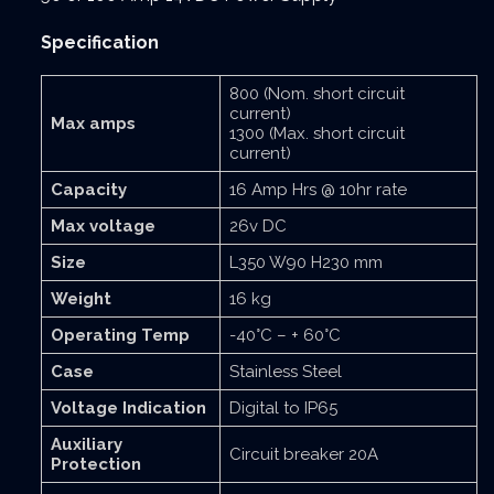
Specification
800 (Nom. short circuit
current)
Max amps
1300 (Max. short circuit
current)
Capacity
16 Amp Hrs @ 10hr rate
Max voltage
26v DC
Size
L350 W90 H230 mm
Weight
16 kg
Operating Temp
-40°C – + 60°C
Case
Stainless Steel
Voltage Indication
Digital to IP65
Auxiliary
Circuit breaker 20A
Protection