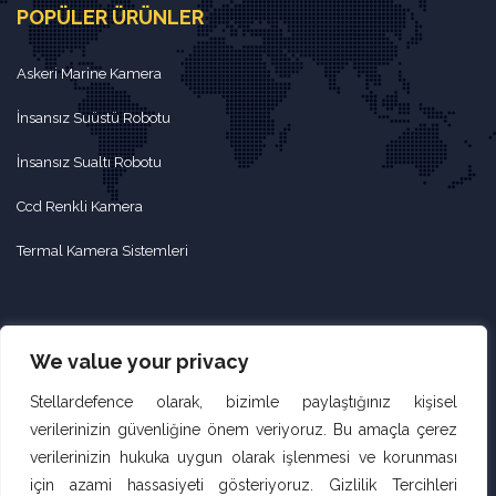
POPÜLER ÜRÜNLER
Askeri Marine Kamera
İnsansız Suüstü Robotu
İnsansız Sualtı Robotu
Ccd Renkli Kamera
Termal Kamera Sistemleri
CONTACT
We value your privacy
contact@stellardefence.com
Stellardefence olarak, bizimle paylaştığınız kişisel
verilerinizin güvenliğine önem veriyoruz. Bu amaçla çerez
+90 312 295 6481
verilerinizin hukuka uygun olarak işlenmesi ve korunması
+90 534 892 4692
için azami hassasiyeti gösteriyoruz. Gizlilik Tercihleri