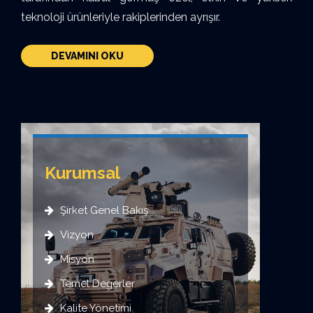
teknoloji ürünleriyle rakiplerinden ayrışır.
DEVAMINI OKU
Kurumsal
Şirket Genel Bakış
Vizyon
Misyon
Temel Değerler
Kalite Yönetimi