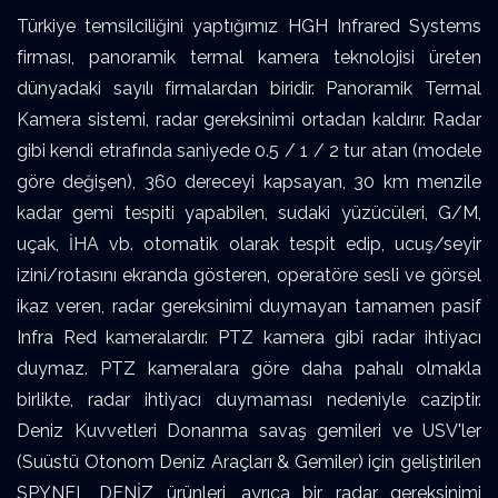
Türkiye temsilciliğini yaptığımız HGH Infrared Systems
firması, panoramik termal kamera teknolojisi üreten
dünyadaki sayılı firmalardan biridir. Panoramik Termal
Kamera sistemi, radar gereksinimi ortadan kaldırır. Radar
gibi kendi etrafında saniyede 0.5 / 1 / 2 tur atan (modele
göre değişen), 360 dereceyi kapsayan, 30 km menzile
kadar gemi tespiti yapabilen, sudaki yüzücüleri, G/M,
uçak, İHA vb. otomatik olarak tespit edip, ucuş/seyir
izini/rotasını ekranda gösteren, operatöre sesli ve görsel
ikaz veren, radar gereksinimi duymayan tamamen pasif
Infra Red kameralardır. PTZ kamera gibi radar ihtiyacı
duymaz. PTZ kameralara göre daha pahalı olmakla
birlikte, radar ihtiyacı duymaması nedeniyle caziptir.
Deniz Kuvvetleri Donanma savaş gemileri ve USV'ler
(Suüstü Otonom Deniz Araçları & Gemiler) için geliştirilen
SPYNEL DENİZ ürünleri, ayrıca bir radar gereksinimi