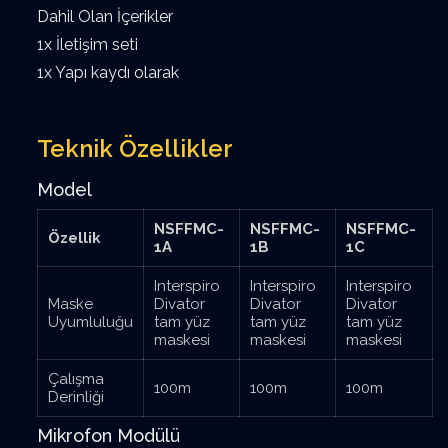
Dahil Olan İçerikler
1x İletişim seti
1x Yapı kaydı olarak
Teknik Özellikler
Model
NSFFMC-
NSFFMC-
NSFFMC-
Özellik
1A
1B
1C
Interspiro
Interspiro
Interspiro
Maske
Divator
Divator
Divator
Uyumluluğu
tam yüz
tam yüz
tam yüz
maskesi
maskesi
maskesi
Çalışma
100m
100m
100m
Derinliği
Mikrofon Modülü