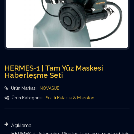
HERMES-1 | Tam Yüz Maskesi
Haberleşme Seti
Ürün Markası
:
NOVASUB
Ürün Kategorisi
:
Sualtı Kulaklık & Mikrofon
Açıklama
HERMES-1, Interspiro Divator tam yüz maskesi için