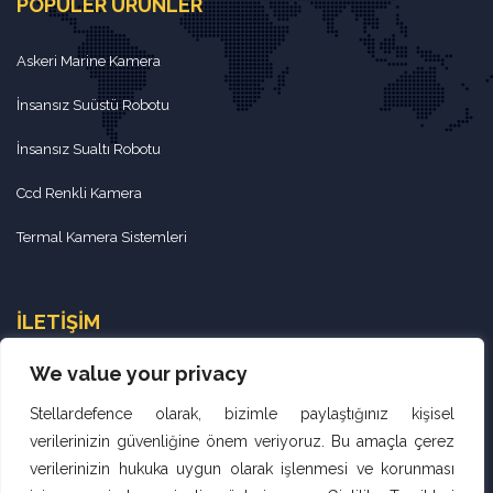
POPÜLER ÜRÜNLER
Askeri Marine Kamera
İnsansız Suüstü Robotu
İnsansız Sualtı Robotu
Ccd Renkli Kamera
Termal Kamera Sistemleri
İLETIŞIM
We value your privacy
contact@stellardefence.com
Stellardefence olarak, bizimle paylaştığınız kişisel
+90 312 295 6481
verilerinizin güvenliğine önem veriyoruz. Bu amaçla çerez
+90 534 892 4692
verilerinizin hukuka uygun olarak işlenmesi ve korunması