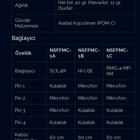
Her biri 40 gr. (Havada), 12 gr.
Ağırlık
(Suda)
Gövde
Asetal Kopolimer (POM-C)
Malzemesi
Bağlayıcı
NSFFMC-
NSFFMC-
NSFFMC-
Özellik
1A
1B
1C
RMG-4-MP-
Bağlayıcı
SCIL4M
HI-USE
KM
Pin 1
Kulaklık
Mikrofon
Mikrofon
Pin 2
Mikrofon
Mikrofon
Mikrofon
Pin 3
Mikrofon
Kulaklık
Kulaklık
Pin 4
Kulaklık
Kulaklık
Kulaklık
Kablo
60 cm
60 cm
60 cm